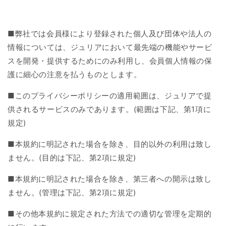
■
弊社では会員様により登録された個人及び団体や法人の
情報については、ジュリアにおいて最先端の機能やサービ
スを開発・提供するためにのみ利用し、会員個人情報の保
護に細心の注意を払うものとします。
■
このプライバシーポリシーの適用範囲は、ジュリアで提
供されるサービスのみであります。
(
範囲は下記、第
1
項に
規定
)
■
本規約に明記された場合を除き、目的以外の利用は致し
ません。
(
目的は下記、第
2
項に規定
)
■
本規約に明記された場合を除き、第三者への開示は致し
ません。
(
管理は下記、第
2
項に規定
)
■
その他本規約に規定された方法での適切な管理を定期的