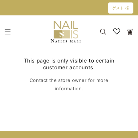
コンテン
ゲスト 様
ツに進む
カ
ー
ト
This page is only visible to certain
customer accounts.
Contact the store owner for more
information.