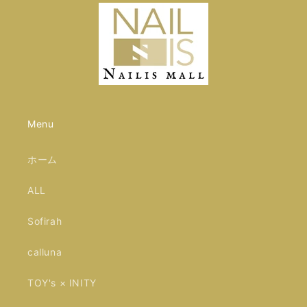
Menu
ホーム
ALL
Sofirah
calluna
TOY's × INITY