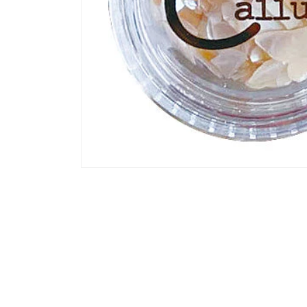
モ
ー
ダ
ル
で
メ
デ
ィ
ア
(1)
を
開