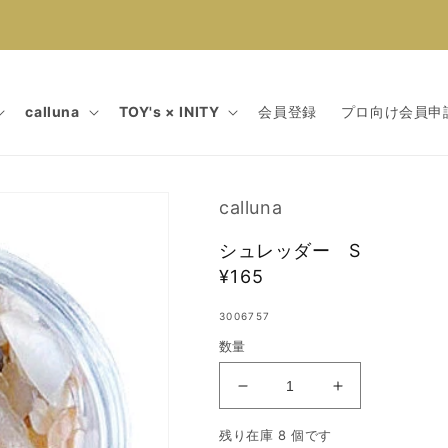
calluna
TOY's × INITY
会員登録
プロ向け会員申
calluna
シュレッダー S
通
¥165
常
3006757
価
数量
格
シ
シ
ュ
ュ
残り在庫 8 個です
レ
レ