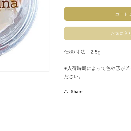
ッ
ッ
ダ
ダ
カート
ー
ー
S
S
の
の
お気に入
数
数
量
量
仕様/寸法 2.5g
を
を
減
増
※入荷時期によって色や形が
ら
や
す
す
ださい。
Share