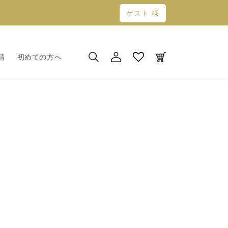
ゲスト 様
ロ
カ
グ
ー
請
初めての方へ
イ
ト
ン