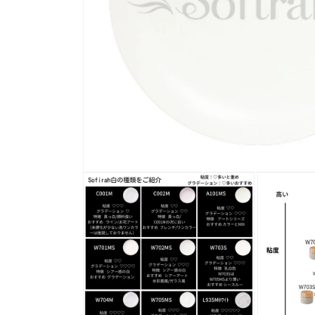
モ
ー
ダ
ル
で
メ
デ
ィ
ア
(1)
を
開