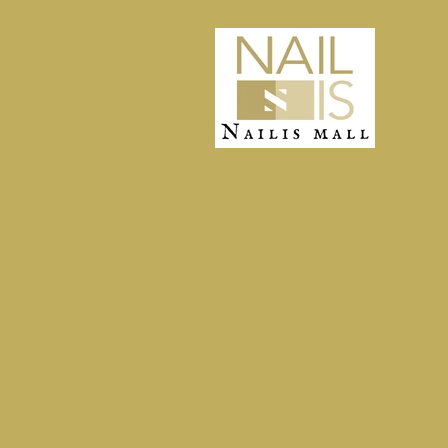
(4)
を
開
く