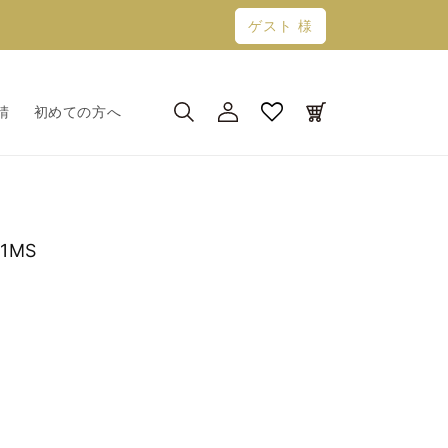
ゲスト 様
ロ
カ
グ
ー
請
初めての方へ
イ
ト
ン
1MS