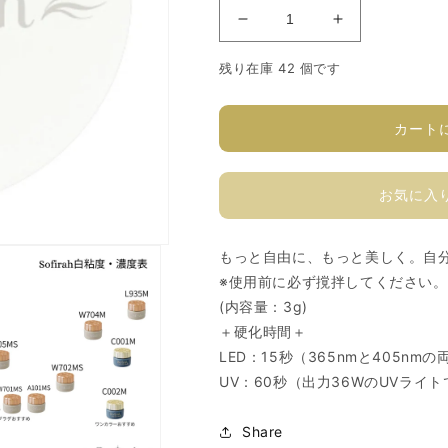
ソ
ソ
フ
フ
残り在庫 42 個です
ィ
ィ
ラ
ラ
カ
カ
カート
ラ
ラ
ー
ー
お気に入
ジ
ジ
ェ
ェ
ル
ル
もっと自由に、もっと美しく。自
A101MS
A101MS
※使用前に必ず撹拌してください。
の
の
(内容量：3g)
数
数
＋硬化時間＋
量
量
LED：15秒（365nmと405
を
を
UV：60秒（出力36WのUVライ
減
増
ら
や
Share
す
す