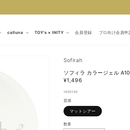
calluna
TOY's × INITY
会員登録
プロ向け会員申
Sofirah
ソフィラ カラージェル A10
通
¥1,496
常
1002102
価
質感
格
マットシアー
数量