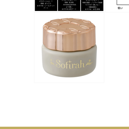
く
モ
モ
ー
ー
ダ
ダ
ル
ル
で
で
メ
メ
デ
デ
ィ
ィ
ア
ア
(2)
(3)
を
を
開
開
く
く
モ
ー
ダ
ル
で
メ
デ
ィ
ア