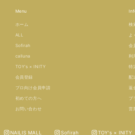
Menu
Inf
ホーム
検
ALL
よ
Sofirah
会
calluna
利
TOY's × INITY
特
会員登録
配
プロ向け会員申請
返
初めての方へ
プ
お問い合わせ
営
NAILIS MALL
Sofirah
TOY's × INITY