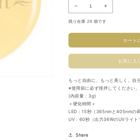
ソ
ソ
フ
フ
残り在庫 26 個です
ィ
ィ
ラ
ラ
カ
カ
カート
ラ
ラ
ー
ー
お気に入
ジ
ジ
ェ
ェ
ル
ル
もっと自由に、もっと美しく。自
A114M
A114M
※使用前に必ず撹拌してください。
の
の
(内容量：3g)
数
数
＋硬化時間＋
量
量
LED：15秒（365nmと405
を
を
UV：60秒（出力36WのUVライ
減
増
ら
や
Share
す
す