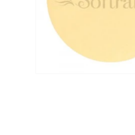
モ
ー
ダ
ル
で
メ
デ
ィ
ア
(1)
を
開