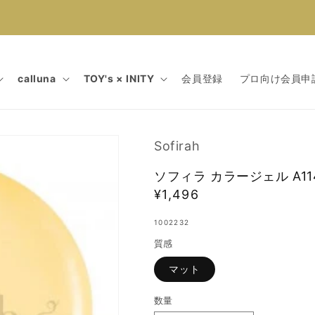
calluna
TOY's × INITY
会員登録
プロ向け会員申
Sofirah
ソフィラ カラージェル A11
通
¥1,496
常
1002232
価
質感
格
マット
数量