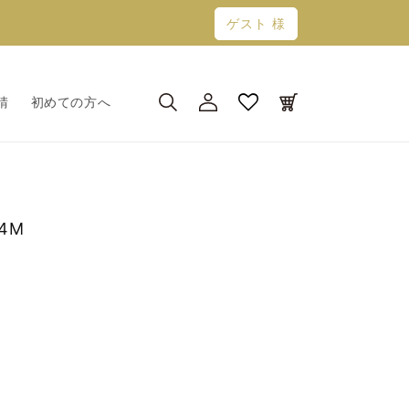
ゲスト 様
ロ
カ
グ
ー
請
初めての方へ
イ
ト
ン
4M