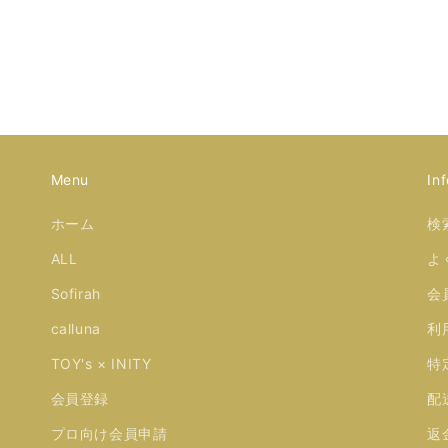
Menu
Inf
ホーム
検
ALL
よ
Sofirah
会
calluna
利
TOY's × INITY
特
会員登録
配
プロ向け会員申請
返