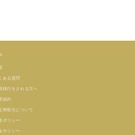
o
索
くある質問
員移行をされる方へ
用規約
定商取引について
送ポリシー
金ポリシー