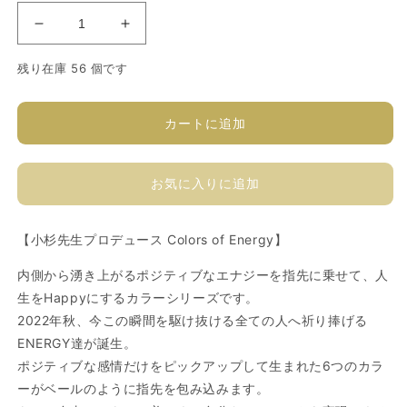
ソ
ソ
フ
フ
残り在庫 56 個です
ィ
ィ
ラ
ラ
カ
カ
カートに追加
ラ
ラ
ー
ー
お気に入りに追加
ジ
ジ
ェ
ェ
ル
ル
【⼩杉先⽣プロデュース Colors of Energy】
A142S
A142S
の
の
内側から湧き上がるポジティブなエナジーを指先に乗せて、⼈
数
数
⽣をHappyにするカラーシリーズです。
量
量
2022年秋、今この瞬間を駆け抜ける全ての⼈へ祈り捧げる
を
を
ENERGY達が誕⽣。
減
増
ポジティブな感情だけをピックアップして⽣まれた6つのカラ
ら
や
ーがベールのように指先を包み込みます。
す
す