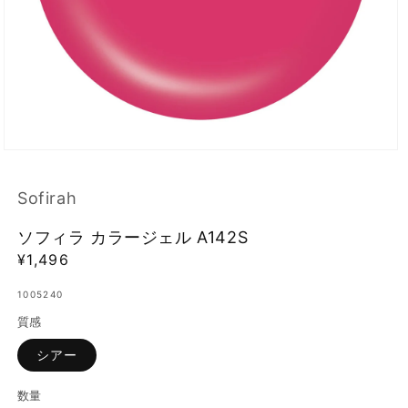
モ
ー
ダ
Sofirah
ル
で
ソフィラ カラージェル A142S
メ
デ
通
¥1,496
ィ
常
ア
1005240
価
(1)
を
質感
格
開
く
シアー
数量