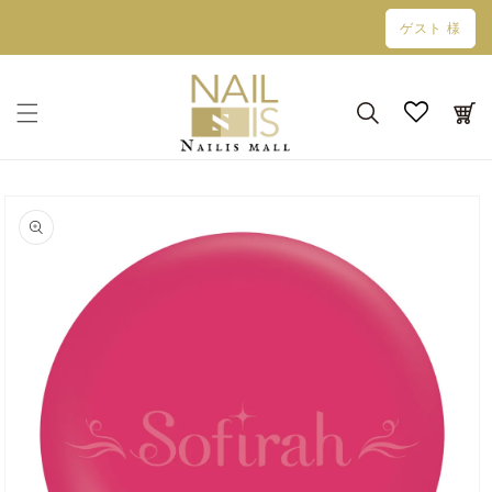
コンテン
ゲスト 様
ツに進む
カ
ー
ト
商品情報
にスキッ
プ