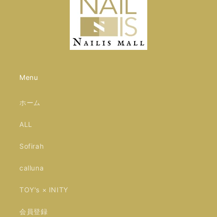
Menu
ホーム
ALL
Sofirah
calluna
TOY's × INITY
会員登録