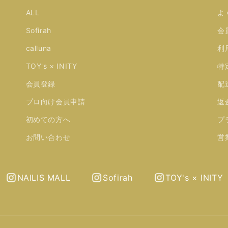
ALL
よ
Sofirah
会
calluna
利
TOY's × INITY
特
会員登録
配
プロ向け会員申請
返
初めての方へ
プ
お問い合わせ
営
NAILIS MALL
Sofirah
TOY's × INITY