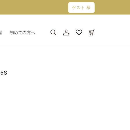
ゲスト 様
ロ
カ
グ
ー
請
初めての方へ
イ
ト
ン
5S