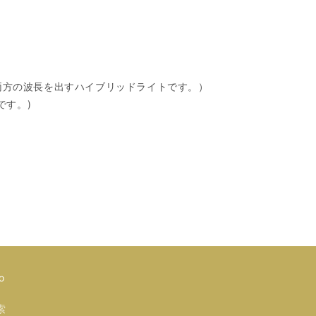
nmの両方の波長を出すハイブリッドライトです。）
です。)
o
索