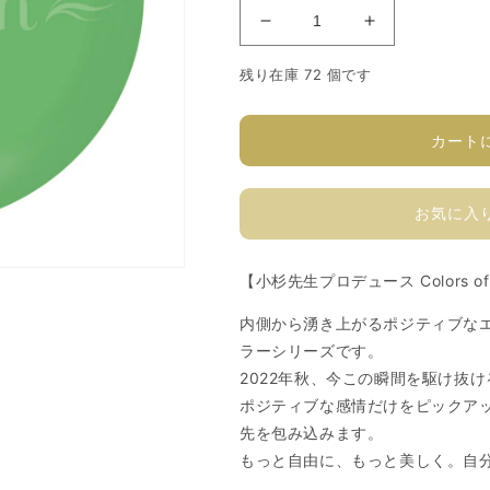
ソ
ソ
フ
フ
残り在庫 72 個です
ィ
ィ
ラ
ラ
カ
カ
カート
ラ
ラ
ー
ー
お気に入
ジ
ジ
ェ
ェ
ル
ル
【⼩杉先⽣プロデュース Colors of 
A145S
A145S
の
の
内側から湧き上がるポジティブなエ
数
数
ラーシリーズです。
量
量
2022年秋、今この瞬間を駆け抜け
を
を
ポジティブな感情だけをピックア
減
増
先を包み込みます。
ら
や
もっと自由に、もっと美しく。自
す
す