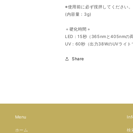
※使用前に必ず撹拌してください。
(内容量：3g)
＋硬化時間＋
LED：15秒（365nmと405
UV：60秒（出力38WのUVライト
Share
Menu
Inf
ホーム
検