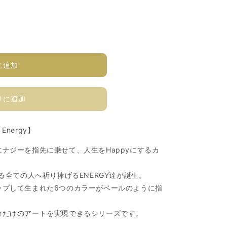
に追加
りに追加
Energy】
ナジーを指先に乗せて、⼈⽣をHappyにするカ
る全ての⼈へ祈り捧げるENERGY達が誕⽣。
ップして⽣まれた6つのカラーがベールのように指
分だけのアートを実現できるシリーズです。