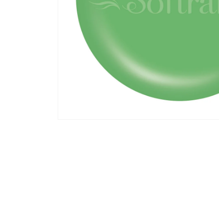
モ
ー
ダ
ル
で
メ
デ
ィ
ア
(1)
を
開