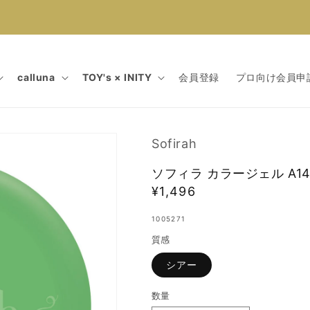
calluna
TOY's × INITY
会員登録
プロ向け会員申
Sofirah
ソフィラ カラージェル A14
通
¥1,496
常
1005271
価
質感
格
シアー
数量