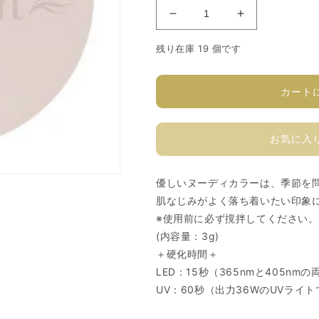
ソ
ソ
フ
フ
残り在庫 19 個です
ィ
ィ
ラ
ラ
カ
カ
カート
ラ
ラ
ー
ー
お気に入
ジ
ジ
ェ
ェ
ル
ル
優しいヌーディカラーは、季節を
B205M
B205M
肌なじみがよく落ち着いたい印象
の
の
※使用前に必ず撹拌してください。
数
数
(内容量：3g)
量
量
＋硬化時間＋
を
を
LED：15秒（365nmと405
減
増
UV：60秒（出力36WのUVライ
ら
や
す
す