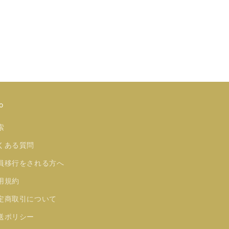
o
索
くある質問
員移行をされる方へ
用規約
定商取引について
送ポリシー