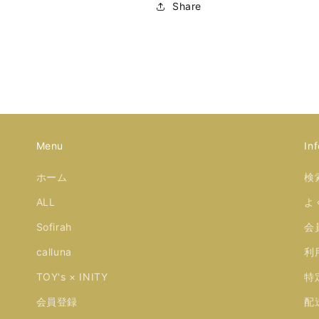
Share
Menu
Inf
ホーム
検
ALL
よ
Sofirah
会
calluna
利
TOY's × INITY
特
会員登録
配