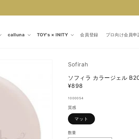
calluna
TOY's × INITY
会員登録
プロ向け会員申
Sofirah
ソフィラ カラージェル B2
通
¥898
常
1000054
価
質感
格
マット
数量