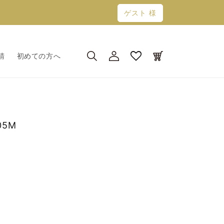
ゲスト 様
ロ
カ
グ
ー
請
初めての方へ
イ
ト
ン
05M