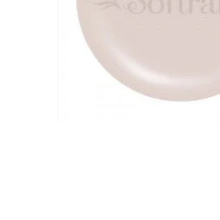
モ
ー
ダ
ル
で
メ
デ
ィ
ア
(1)
を
開