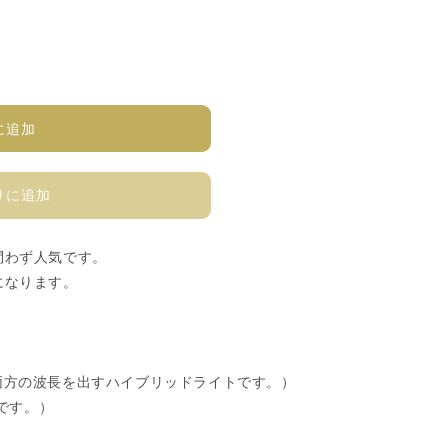
に追加
りに追加
問わず人気です。
になります。
nmの両方の波長を出すハイブリッドライトです。）
トです。）