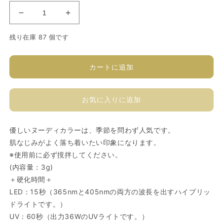
ソ
ソ
フ
フ
残り在庫 87 個です
ィ
ィ
ラ
ラ
カ
カ
カートに追加
ラ
ラ
ー
ー
お気に入りに追加
ジ
ジ
ェ
ェ
ル
ル
優しいヌーディカラーは、季節を問わず人気です。
B216MS
B216MS
肌なじみがよく落ち着いたい印象になります。
の
の
※使用前に必ず撹拌してください。
数
数
(内容量：3g)
量
量
＋硬化時間＋
を
を
LED：15秒（365nmと405nmの両方の波長を出すハイブリッ
減
増
ドライトです。）
ら
や
UV：60秒（出力36WのUVライトです。）
す
す