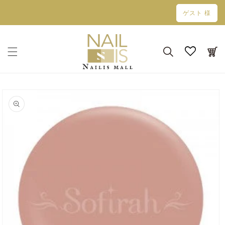
コンテン
ゲスト 様
ツに進む
カ
ー
ト
商品情報
にスキッ
プ