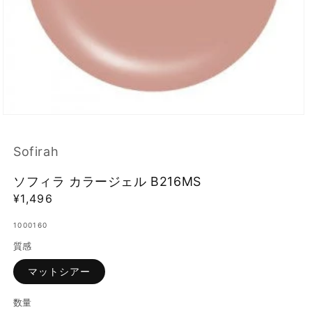
モ
ー
ダ
Sofirah
ル
で
ソフィラ カラージェル B216MS
メ
デ
通
¥1,496
ィ
常
ア
1000160
価
(1)
を
質感
格
開
く
マットシアー
数量