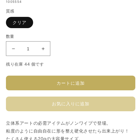
1005554
価
質感
格
クリア
数量
ソ
ソ
フ
フ
残り在庫 44 個です
ィ
ィ
ラ
ラ
L956
L956
カートに追加
グ
グ
ミ
ミ
ジ
ジ
お気に入りに追加
ェ
ェ
ル
ル
立体系アートの必需アイテムがノンワイプで登場。
の
の
粘度のように自由自在に形を整え硬化させたら出来上がり！
数
数
たくさん使える20gの大容量サイズ。