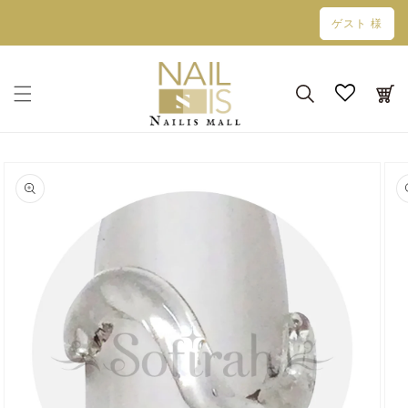
コンテン
ゲスト 様
ツに進む
カ
ー
ト
商品情報
にスキッ
プ