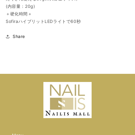
量
量
(内容量：20g)
を
を
＋硬化時間＋
減
増
SofiraハイブリットLEDライトで60秒
ら
や
す
す
Share