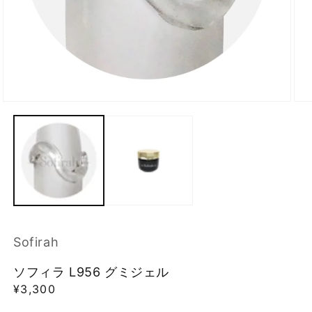
モ
モ
ー
ー
ダ
ダ
ル
ル
で
で
メ
メ
デ
デ
ィ
ィ
ア
ア
(1)
(2)
を
を
Sofirah
開
開
く
く
ソフィラ L956 グミジェル
通
¥3,300
常