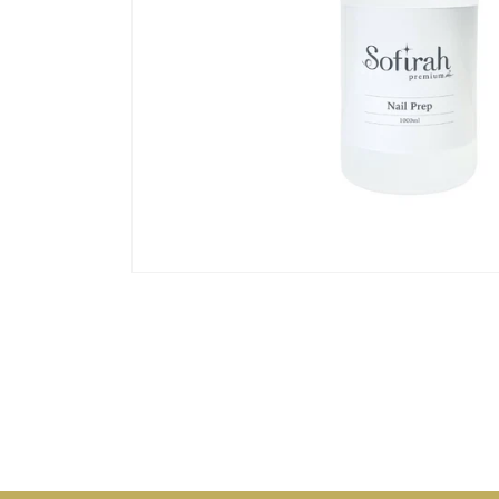
モ
ー
ダ
ル
で
メ
デ
ィ
ア
(1)
を
開