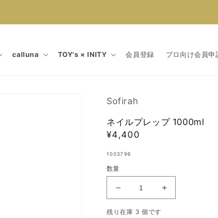
calluna
TOY's × INITY
会員登録
プロ向け会員申
Sofirah
ネイルプレップ 1000ml
通
¥4,400
常
1003796
価
数量
格
ネ
ネ
イ
イ
残り在庫 3 個です
ル
ル