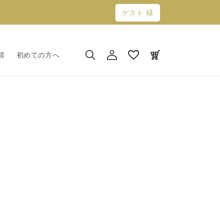
ゲスト 様
ロ
カ
グ
ー
請
初めての方へ
イ
ト
ン