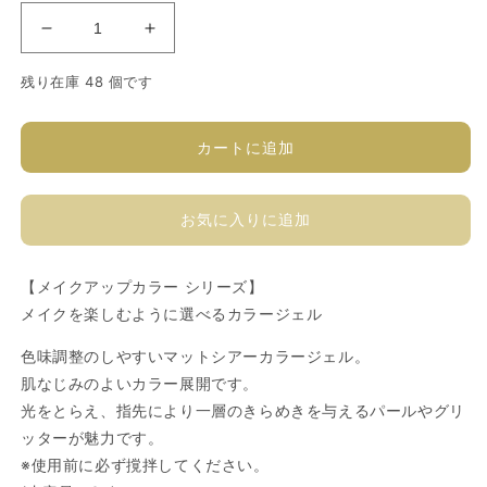
ソ
ソ
フ
フ
残り在庫 48 個です
ィ
ィ
ラ
ラ
カ
カ
カートに追加
ラ
ラ
ー
ー
お気に入りに追加
ジ
ジ
ェ
ェ
ル
ル
【メイクアップカラー シリーズ】
P460GP
P460GP
メイクを楽しむように選べるカラージェル
の
の
数
数
色味調整のしやすいマットシアーカラージェル。
量
量
肌なじみのよいカラー展開です。
を
を
光をとらえ、指先により一層のきらめきを与えるパールやグリ
減
増
ッターが魅力です。
ら
や
※使用前に必ず撹拌してください。
す
す