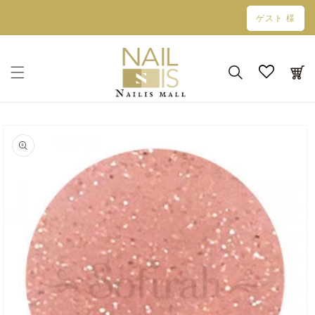
コンテン
ゲスト 様
ツに進む
カ
ー
ト
商品情報
にスキッ
プ