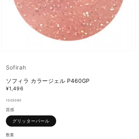
モ
ー
ダ
Sofirah
ル
で
ソフィラ カラージェル P460GP
メ
デ
通
¥1,496
ィ
常
ア
1005080
価
(1)
を
質感
格
開
く
グリッターパール
数量