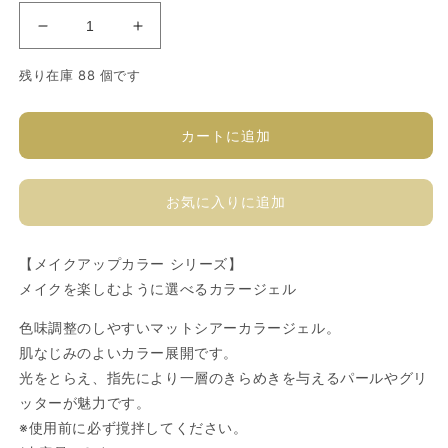
ソ
ソ
フ
フ
残り在庫 88 個です
ィ
ィ
ラ
ラ
カ
カ
カートに追加
ラ
ラ
ー
ー
お気に入りに追加
ジ
ジ
ェ
ェ
ル
ル
【メイクアップカラー シリーズ】
P462GP
P462GP
メイクを楽しむように選べるカラージェル
の
の
数
数
色味調整のしやすいマットシアーカラージェル。
量
量
肌なじみのよいカラー展開です。
を
を
光をとらえ、指先により一層のきらめきを与えるパールやグリ
減
増
ッターが魅力です。
ら
や
※使用前に必ず撹拌してください。
す
す