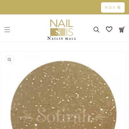
コンテン
ゲスト 様
ツに進む
カ
ー
ト
商品情報
にスキッ
プ