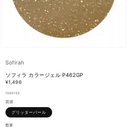
モ
ー
ダ
Sofirah
ル
で
ソフィラ カラージェル P462GP
メ
デ
通
¥1,496
ィ
常
ア
1005103
価
(1)
を
質感
格
開
く
グリッターパール
数量