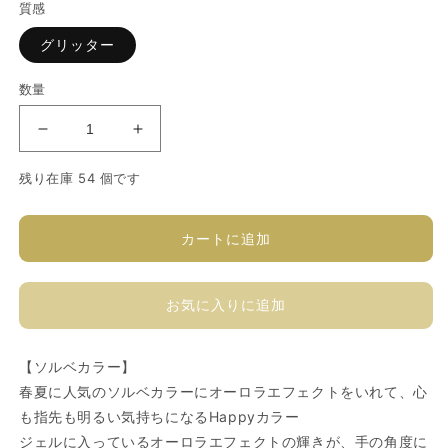
質感
価
格
グリッター
数量
ソ
ソ
フ
フ
残り在庫 54 個です
ィ
ィ
ラ
ラ
カ
カ
カートに追加
ラ
ラ
ー
ー
お気に入りに追加
ジ
ジ
ェ
ェ
ル
ル
【ソルベカラー】
P472G
P472G
春夏に人気のソルベカラーにオーロラエフェクトをいれて、心
の
の
も指先も明るい気持ちになるHappyカラー
数
数
ジェルに入っているオーロラエフェクトの輝きが、手の角度に