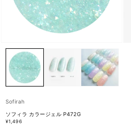
モ
モ
ー
ー
ダ
ダ
ル
ル
で
で
メ
メ
デ
デ
ィ
ィ
ア
ア
(1)
(2)
を
を
Sofirah
開
開
く
く
ソフィラ カラージェル P472G
通
¥1,496
常