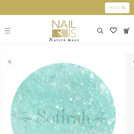
コンテン
ゲスト 様
ツに進む
カ
ー
ト
商品情報
にスキッ
プ