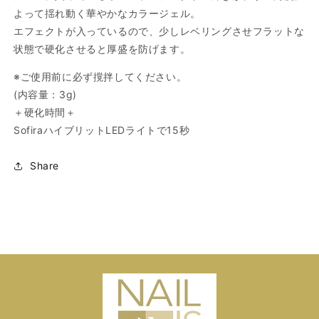
量
量
よって揺れ動く華やかなカラージェル。
を
を
エフェクトが入っているので、少しレベリングさせフラットな
減
増
状態で硬化させると厚盛を防げます。
ら
や
す
す
※ご使用前に必ず撹拌してください。
(内容量：3g)
＋硬化時間＋
SofiraハイブリットLEDライトで15秒
Share