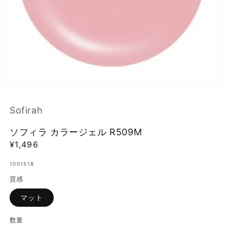
モ
ー
ダ
Sofirah
ル
で
ソフィラ カラージェル R509M
メ
デ
通
¥1,496
ィ
常
ア
1001518
価
(1)
を
質感
格
開
く
マット
数量