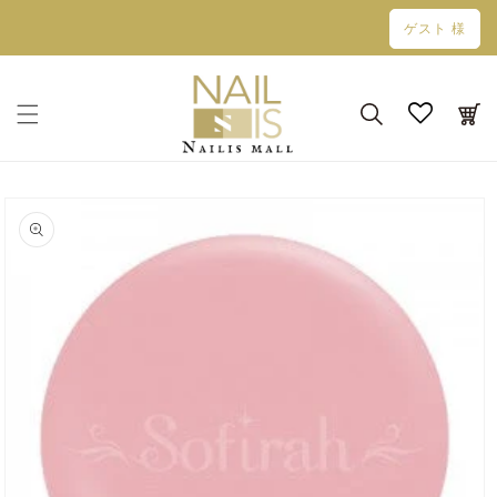
コンテン
ゲスト 様
ツに進む
カ
ー
ト
商品情報
にスキッ
プ