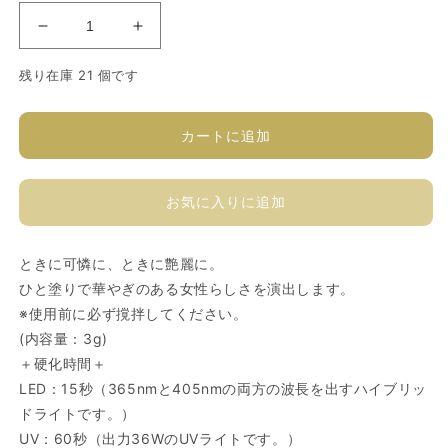
ソ
ソ
フ
フ
残り在庫 21 個です
ィ
ィ
ラ
ラ
カ
カ
カートに追加
ラ
ラ
ー
ー
お気に入りに追加
ジ
ジ
ェ
ェ
ル
ル
ときに可憐に、ときに艶麗に。
R509M
R509M
ひと塗りで華やぎのある女性らしさを演出します。
の
の
※使用前に必ず撹拌してください。
数
数
(内容量：3g)
量
量
＋硬化時間＋
を
を
LED：15秒（365nmと405nmの両方の波長を出すハイブリッ
減
増
ドライトです。）
ら
や
UV：60秒（出力36WのUVライトです。）
す
す