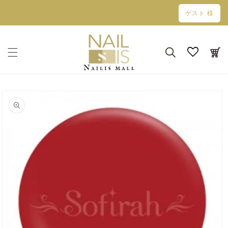
コンテン
ゲスト 様
ツに進む
カ
ー
ト
商品情報
にスキッ
プ