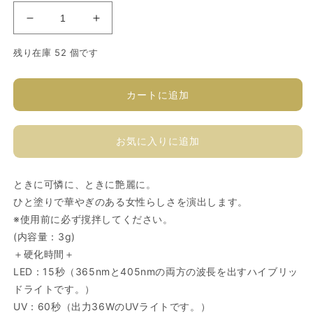
ソ
ソ
フ
フ
残り在庫 52 個です
ィ
ィ
ラ
ラ
カ
カ
カートに追加
ラ
ラ
ー
ー
お気に入りに追加
ジ
ジ
ェ
ェ
ル
ル
ときに可憐に、ときに艶麗に。
R552S
R552S
ひと塗りで華やぎのある女性らしさを演出します。
の
の
※使用前に必ず撹拌してください。
数
数
(内容量：3g)
量
量
＋硬化時間＋
を
を
LED：15秒（365nmと405nmの両方の波長を出すハイブリッ
減
増
ドライトです。）
ら
や
UV：60秒（出力36WのUVライトです。）
す
す