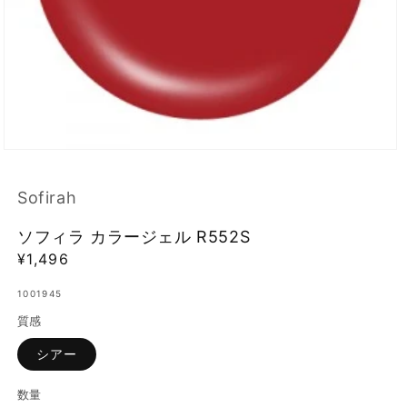
モ
ー
ダ
Sofirah
ル
で
ソフィラ カラージェル R552S
メ
デ
通
¥1,496
ィ
常
ア
1001945
価
(1)
を
質感
格
開
く
シアー
数量