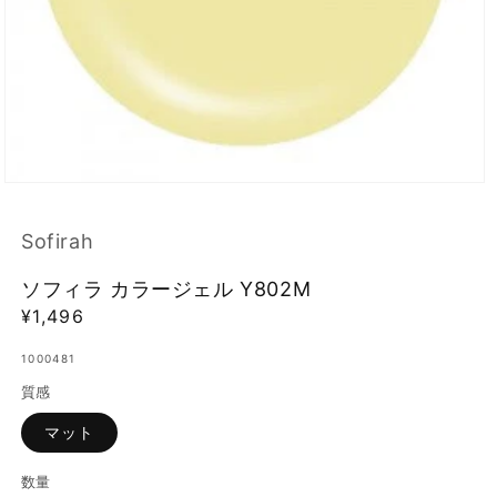
モ
ー
ダ
Sofirah
ル
で
ソフィラ カラージェル Y802M
メ
デ
通
¥1,496
ィ
常
ア
1000481
価
(1)
を
質感
格
開
く
マット
数量