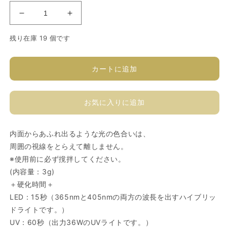
ソ
ソ
フ
フ
残り在庫 19 個です
ィ
ィ
ラ
ラ
カ
カ
カートに追加
ラ
ラ
ー
ー
お気に入りに追加
ジ
ジ
ェ
ェ
ル
ル
内面からあふれ出るような光の色合いは、
Y802M
Y802M
周囲の視線をとらえて離しません。
の
の
※使用前に必ず撹拌してください。
数
数
(内容量：3g)
量
量
＋硬化時間＋
を
を
LED：15秒（365nmと405nmの両方の波長を出すハイブリッ
減
増
ドライトです。）
ら
や
UV：60秒（出力36WのUVライトです。）
す
す