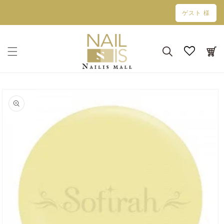
コンテン
ゲスト 様
ツに進む
カ
ー
ト
商品情報
にスキッ
プ