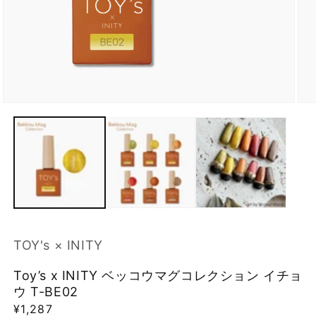
モ
モ
ー
ー
ダ
ダ
ル
ル
で
で
メ
メ
デ
デ
ィ
ィ
ア
ア
(1)
(2)
を
を
TOY's × INITY
開
開
く
く
Toy’s x INITY ベッコウマグコレクション イチョ
ウ T-BE02
通
¥1,287