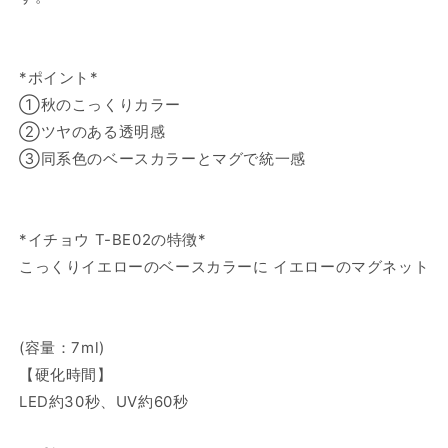
ョ
ョ
ン
ン
イ
イ
*ポイント*
チ
チ
①秋のこっくりカラー
ョ
ョ
②ツヤのある透明感
ウ
ウ
③同系色のベースカラーとマグで統一感
T-
T-
BE02
BE02
の
の
数
数
*イチョウ T-BE02の特徴*
量
量
こっくりイエローのベースカラーに イエローのマグネット
を
を
減
増
ら
や
す
す
(容量：7ml)
【硬化時間】
LED約30秒、UV約60秒