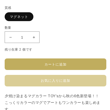
常
質感
価
格
マグネット
数量
Toy’s
Toy’s
x
x
INITY
INITY
残り在庫 2 個です
ベ
ベ
ッ
ッ
カートに追加
コ
コ
ウ
ウ
マ
マ
お気に入りに追加
グ
グ
コ
コ
夕焼け染まるマグカラー TOY’sから秋の6色新登場！！
レ
レ
ク
ク
こっくりカラーのマグでアートもワンカラーも楽しめま
シ
シ
す。